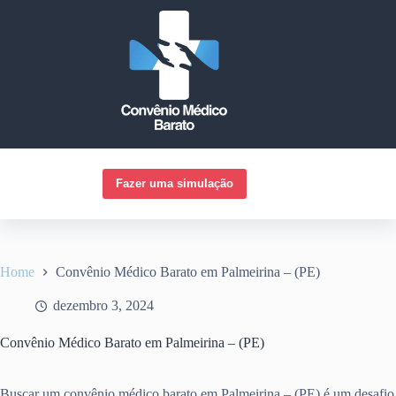
Pular
para
o
conteúdo
Fazer uma simulação
Home
Convênio Médico Barato em Palmeirina – (PE)
dezembro 3, 2024
Convênio Médico Barato em Palmeirina – (PE)
Buscar um convênio médico barato em Palmeirina – (PE) é um desafio