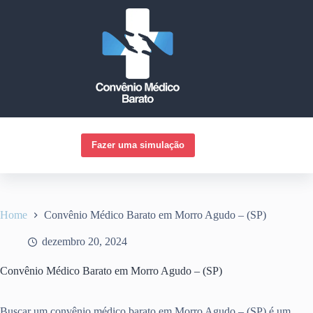
Pular
para
o
conteúdo
Fazer uma simulação
Home
Convênio Médico Barato em Morro Agudo – (SP)
dezembro 20, 2024
Convênio Médico Barato em Morro Agudo – (SP)
Buscar um convênio médico barato em Morro Agudo – (SP) é um