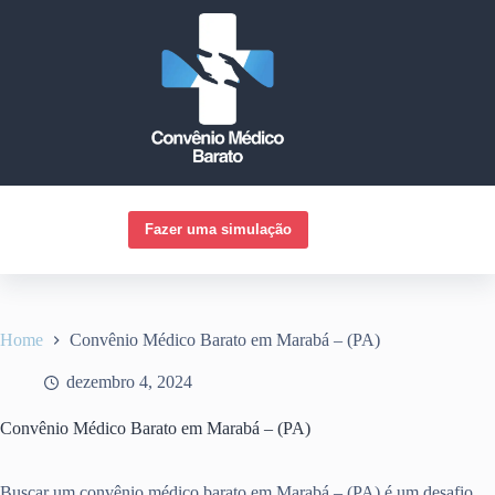
Pular
para
o
conteúdo
Fazer uma simulação
Home
Convênio Médico Barato em Marabá – (PA)
dezembro 4, 2024
Convênio Médico Barato em Marabá – (PA)
Buscar um convênio médico barato em Marabá – (PA) é um desafio