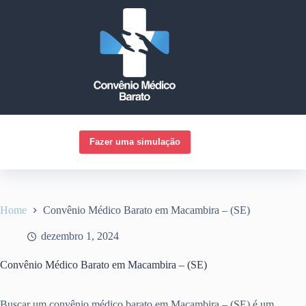
Pular
para
o
conteúdo
Fazer uma simulação
Home
Convênio Médico Barato em Macambira – (SE)
dezembro 1, 2024
Convênio Médico Barato em Macambira – (SE)
Buscar um convênio médico barato em Macambira – (SE) é um