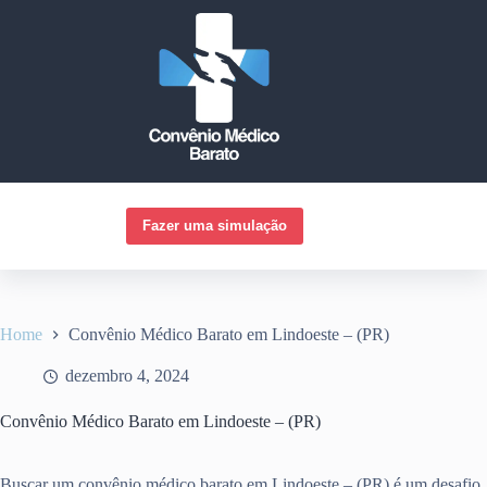
Pular
para
o
conteúdo
Fazer uma simulação
Home
Convênio Médico Barato em Lindoeste – (PR)
dezembro 4, 2024
Convênio Médico Barato em Lindoeste – (PR)
Buscar um convênio médico barato em Lindoeste – (PR) é um desafio