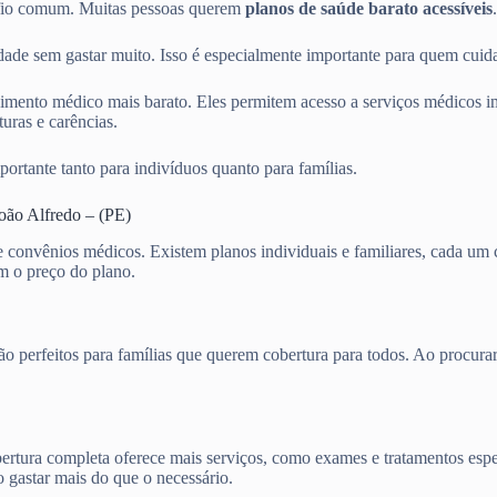
afio comum. Muitas pessoas querem
planos de saúde barato acessíveis
de sem gastar muito. Isso é especialmente importante para quem cuida
mento médico mais barato. Eles permitem acesso a serviços médicos im
uras e carências.
portante tanto para indivíduos quanto para famílias.
oão Alfredo – (PE)
de convênios médicos. Existem planos individuais e familiares, cada u
am o preço do plano.
s são perfeitos para famílias que querem cobertura para todos. Ao pro
cobertura completa oferece mais serviços, como exames e tratamentos es
o gastar mais do que o necessário.