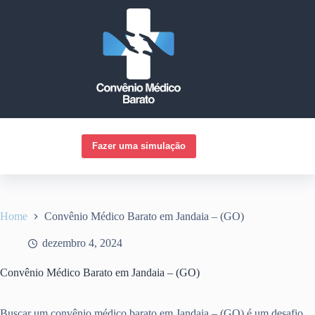
Pular
para
o
conteúdo
Fazer uma simulação
Home
Convênio Médico Barato em Jandaia – (GO)
dezembro 4, 2024
Convênio Médico Barato em Jandaia – (GO)
Buscar um convênio médico barato em Jandaia – (GO) é um desafio