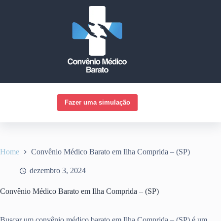
Pular
para
o
conteúdo
Fazer uma simulação
Home
Convênio Médico Barato em Ilha Comprida – (SP)
dezembro 3, 2024
Convênio Médico Barato em Ilha Comprida – (SP)
Buscar um convênio médico barato em Ilha Comprida – (SP) é um