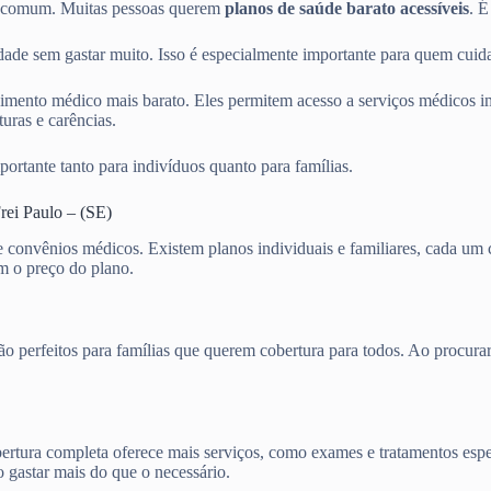
o comum. Muitas pessoas querem
planos de saúde barato acessíveis
. É
de sem gastar muito. Isso é especialmente importante para quem cuida
mento médico mais barato. Eles permitem acesso a serviços médicos im
uras e carências.
portante tanto para indivíduos quanto para famílias.
rei Paulo – (SE)
de convênios médicos. Existem planos individuais e familiares, cada u
am o preço do plano.
s são perfeitos para famílias que querem cobertura para todos. Ao pro
cobertura completa oferece mais serviços, como exames e tratamentos es
o gastar mais do que o necessário.