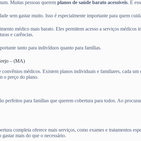
mum. Muitas pessoas querem
planos de saúde barato acessíveis
. É es
de sem gastar muito. Isso é especialmente importante para quem cuida
mento médico mais barato. Eles permitem acesso a serviços médicos im
uras e carências.
portante tanto para indivíduos quanto para famílias.
Brejo – (MA)
de convênios médicos. Existem planos individuais e familiares, cada u
am o preço do plano.
s são perfeitos para famílias que querem cobertura para todos. Ao pro
cobertura completa oferece mais serviços, como exames e tratamentos es
o gastar mais do que o necessário.